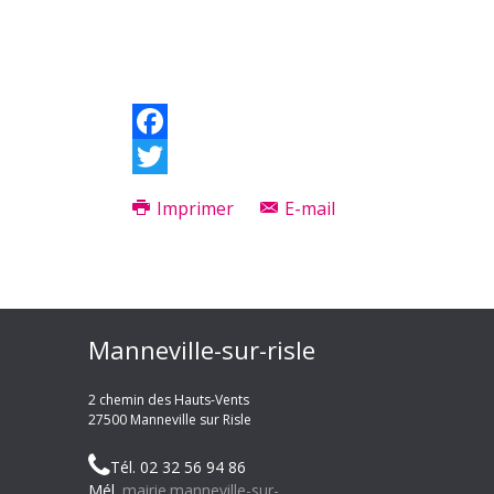
Facebook
Twitter
Imprimer
E-mail
Manneville-sur-risle
2 chemin des Hauts-Vents
27500 Manneville sur Risle
Tél. 02 32 56 94 86
Mél.
mairie.manneville-sur-