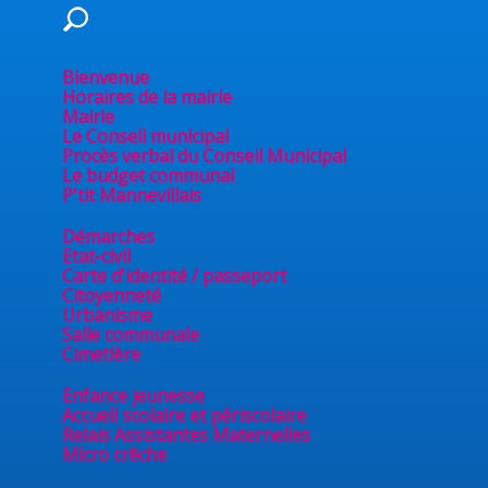
Bienvenue
Horaires de la mairie
Mairie
Le Conseil municipal
Procès verbal du Conseil Municipal
Le budget communal
P'tit Mannevillais
Démarches
eil Municipal
Etat-civil
Carte d'identité / passeport
Citoyenneté
Urbanisme
Salle communale
Cimetière
Enfance jeunesse
Accueil scolaire et périscolaire
Relais Assistantes Maternelles
Micro crêche