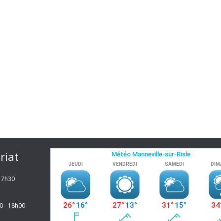
riat
 17h30
0 - 18h00