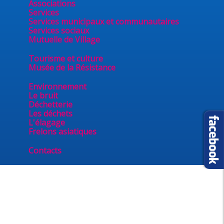
Associations
Services
Services municipaux et communautaires
Services sociaux
Mutuelle de Village
Tourisme et culture
Musée de la Résistance
Environnement
Le bruit
Déchetterie
Les déchets
L'élagage
Frelons asiatiques
Contacts